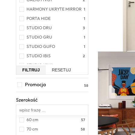
HARMONY UKRYTE MIRROR
PORTA HIDE
STUDIO DRU
STUDIO GRU
STUDIO GUFO
STUDIO IBIS
STUDIO KIWI
FILTRUJ
RESETUJ
STUDIO KIWI LIGHT
STUDIO MERLO
Promocja
STUDIO PRIMUS
Szerokość
Wszystkie
STUDIO STU
STUDIO VERDO
60 cm
Supreme by K. Miruć City
70 cm
Supreme by K. Miruć 