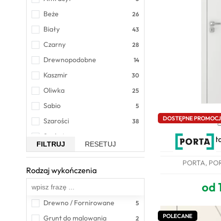
Beże
Biały
Czarny
Drewnopodobne
Kaszmir
Oliwka
Sabio
DOSTĘPNE PROMOC
Szarości
Szałwia
Drzwi Por
FILTRUJ
RESETUJ
Zielenie
PORTA, PO
Rodzaj wykończenia
Wszystkie
od 
Drewno / Fornirowane
POLECANE
Grunt do malowania