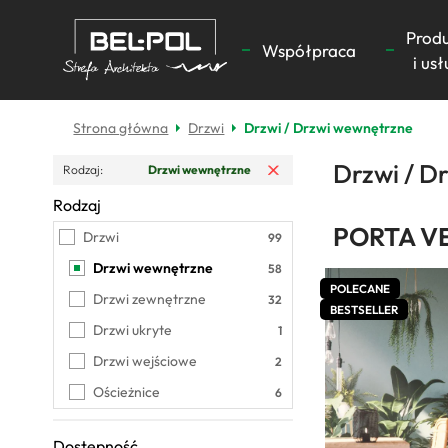
Prod
Współpraca
i usł
Strona główna
Drzwi
Drzwi / Drzwi wewnętrzne
Usuń filtr
Drzwi / D
Rodzaj
Drzwi wewnętrzne
Rodzaj
Drzwi wewnętrzne
PORTA V
Drzwi
Drzwi wewnętrzne
POLECANE
Drzwi zewnętrzne
BESTSELLER
Drzwi ukryte
Drzwi wejściowe
Ościeżnice
Dostępność
Wszystkie produkty