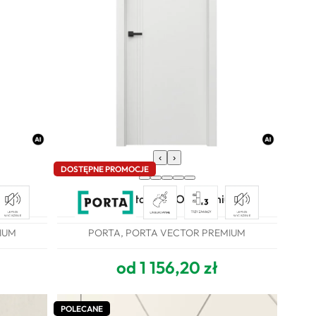
‹
›
DOSTĘPNE PROMOCJE
um U
Drzwi Porta VECTOR Premium B
IUM
PORTA, PORTA VECTOR PREMIUM
od 1 156,20 zł
POLECANE