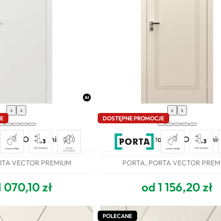
‹
›
‹
›
JE
DOSTĘPNE PROMOCJE
ta VECTOR Premium T
Drzwi Porta VECTOR Premi
RTA VECTOR PREMIUM
PORTA, PORTA VECTOR PREM
1 070,10 zł
od 1 156,20 zł
POLECANE