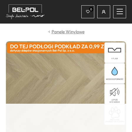
Współpraca
Produkty i usługi
Panele Winylowe
Wydarzenia
DO TEJ PODŁOGI PODKŁAD ZA 0,99 ZŁ
dotyczy sklepów stacjonarnych Bel-Pol Sp. z o.o.
Konkursy
Inspiracje
Kontakt
Bel-Pol.pl