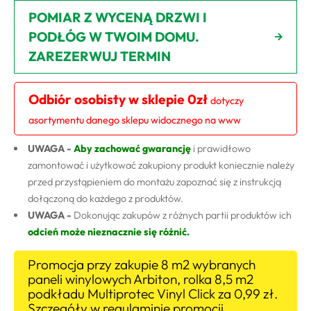
POMIAR Z WYCENĄ DRZWI I
PODŁÓG W TWOIM DOMU.
ZAREZERWUJ TERMIN
Odbiór osobisty w sklepie 0zł
dotyczy
asortymentu danego sklepu widocznego na www
UWAGA -
Aby zachować gwarancję
i prawidłowo
zamontować i użytkować zakupiony produkt koniecznie należy
przed przystąpieniem do montażu zapoznać się z instrukcją
dołączoną do każdego z produktów.
UWAGA -
Dokonując zakupów z różnych partii produktów ich
odcień może nieznacznie się różnić.
Promocja przy zakupie 8 m2 wybranych
paneli winylowych Arbiton, rolka 8,5 m2
podkładu Multiprotec Vinyl Click za 0,99 zł.
Szczegóły w regulaminie promocji.