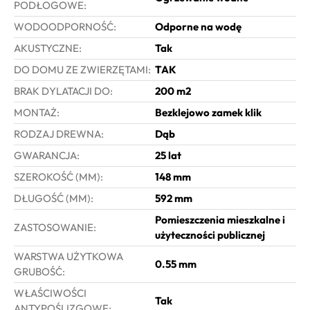
PODŁOGOWE:
WODOODPORNOŚĆ:
Odporne na wodę
AKUSTYCZNE:
Tak
DO DOMU ZE ZWIERZĘTAMI:
TAK
BRAK DYLATACJI DO:
200 m2
MONTAŻ:
Bezklejowo zamek klik
RODZAJ DREWNA:
Dąb
GWARANCJA:
25 lat
SZEROKOŚĆ (MM):
148 mm
DŁUGOŚĆ (MM):
592 mm
Pomieszczenia mieszkalne i
ZASTOSOWANIE:
użyteczności publicznej
WARSTWA UŻYTKOWA
0.55 mm
GRUBOŚĆ:
WŁAŚCIWOŚCI
Tak
ANTYPOŚLIZGOWE: