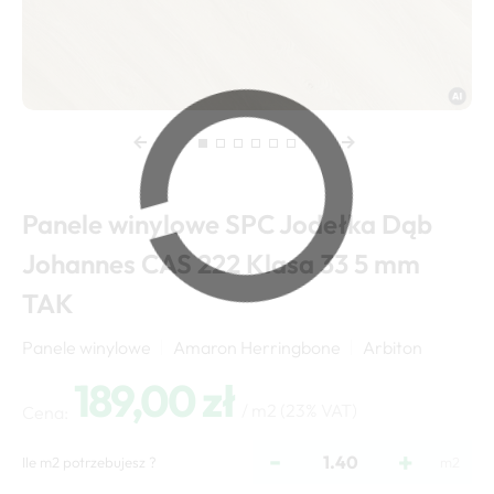
Panele winylowe SPC Jodełka Dąb
Johannes CAS 222 Klasa 33 5 mm
TAK
Panele winylowe
Amaron Herringbone
Arbiton
189,00 zł
/ m2
(23% VAT)
Cena:
-
+
Ile m2 potrzebujesz ?
m2