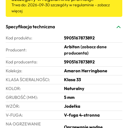
Trwa do: 2026-09-30
szczegóły w regulaminie - zobacz
więcej
Kod produktu:
5905167873892
Arbiton
(zobacz dane
Producent:
producenta)
Kod producenta:
5905167873892
Kolekcja:
Amaron Herringbone
KLASA ŚCIERALNOŚCI:
Klasa 33
KOLOR:
Naturalny
GRUBOŚĆ (MM):
5 mm
WZÓR:
Jodełka
V-FUGA:
V-fuga 4-stronna
NA OGRZEWANIE
Ogrzewanie wodne