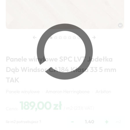
Panele winylowe SPC LVT Jodełka
Dąb Windsor CA184 Klasa 33 5 mm
TAK
Panele winylowe
Amaron Herringbone
Arbiton
189,00 zł
/ m2
(23% VAT)
Cena:
-
+
Ile m2 potrzebujesz ?
m2