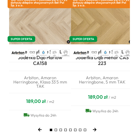
dotyczy sklepów stacjonarnych Bel-Pol
dotyczy sklepów stacjonarnych Bel-Pol
Sp. z o.o.
Sp. z o.o.
SUPER OFERTA
SUPER OFERTA
Panele winylowe SPC LVT
Panele winylowe SPC LVT
Jodełka Dąb Harlow
Jodełka Dąb Menor CAS
CA158
223
Arbiton, Amaron
Arbiton, Amaron
Herringbone, Klasa 33 5 mm
Herringbone, 5 mm TAK
TAK
189,00 zł
/ m2
189,00 zł
/ m2
Wysyłka do 24h
Wysyłka do 24h