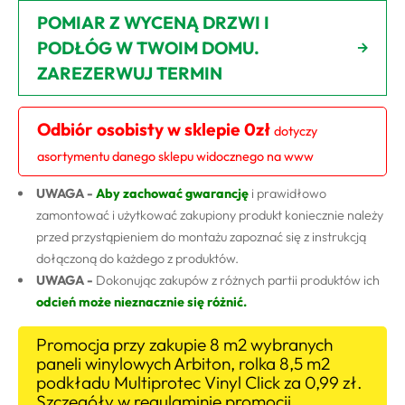
POMIAR Z WYCENĄ DRZWI I
PODŁÓG W TWOIM DOMU.
ZAREZERWUJ TERMIN
Odbiór osobisty w sklepie 0zł
dotyczy
asortymentu danego sklepu widocznego na www
UWAGA -
Aby zachować gwarancję
i prawidłowo
zamontować i użytkować zakupiony produkt koniecznie należy
przed przystąpieniem do montażu zapoznać się z instrukcją
dołączoną do każdego z produktów.
UWAGA -
Dokonując zakupów z różnych partii produktów ich
odcień może nieznacznie się różnić.
Promocja przy zakupie 8 m2 wybranych
paneli winylowych Arbiton, rolka 8,5 m2
podkładu Multiprotec Vinyl Click za 0,99 zł.
Szczegóły w regulaminie promocji.