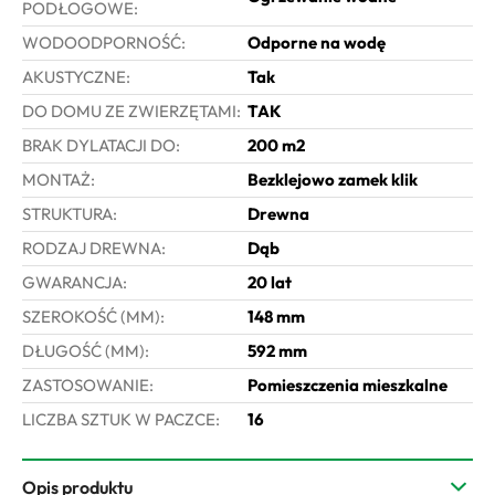
PODŁOGOWE:
WODOODPORNOŚĆ:
Odporne na wodę
AKUSTYCZNE:
Tak
DO DOMU ZE ZWIERZĘTAMI:
TAK
BRAK DYLATACJI DO:
200 m2
MONTAŻ:
Bezklejowo zamek klik
STRUKTURA:
Drewna
RODZAJ DREWNA:
Dąb
GWARANCJA:
20 lat
SZEROKOŚĆ (MM):
148 mm
DŁUGOŚĆ (MM):
592 mm
ZASTOSOWANIE:
Pomieszczenia mieszkalne
LICZBA SZTUK W PACZCE:
16