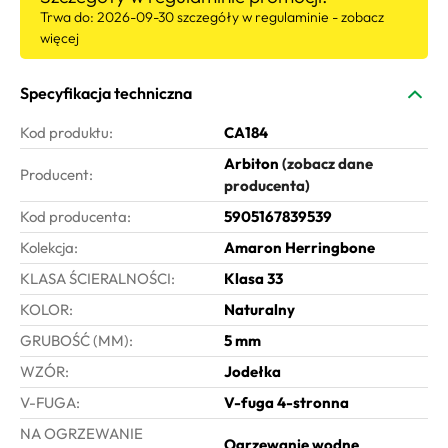
Trwa do: 2026-09-30
szczegóły w regulaminie - zobacz
więcej
Kod produktu:
CA184
Arbiton
(zobacz dane
Producent:
producenta)
Kod producenta:
5905167839539
Kolekcja:
Amaron Herringbone
KLASA ŚCIERALNOŚCI:
Klasa 33
KOLOR:
Naturalny
GRUBOŚĆ (MM):
5 mm
WZÓR:
Jodełka
V-FUGA:
V-fuga 4-stronna
NA OGRZEWANIE
Ogrzewanie wodne