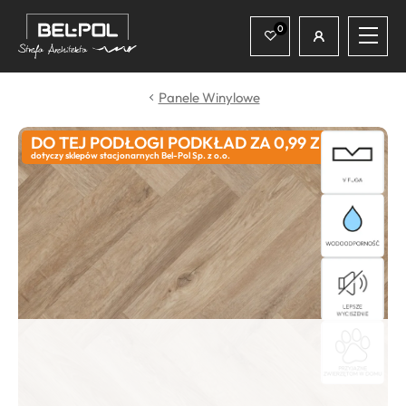
Współpraca
Produkty i usługi
Panele Winylowe
Wydarzenia
DO TEJ PODŁOGI PODKŁAD ZA 0,99 ZŁ
dotyczy sklepów stacjonarnych Bel-Pol Sp. z o.o.
Konkursy
Inspiracje
Kontakt
Bel-Pol.pl